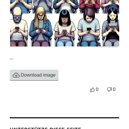
…
Download image
0
0