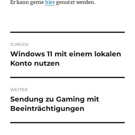
Er kann gerne
hier
genutzt werden.
Beitragsnavigation
ZURÜCK
Windows 11 mit einem lokalen
Vorheriger
Beitrag:
Konto nutzen
WEITER
Sendung zu Gaming mit
Nächster
Beitrag:
Beeinträchtigungen