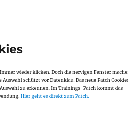
e Art of Fauna“ (Appstore)“
kies
 Immer wieder klicken. Doch die nervigen Fenster mach
ge Auswahl schützt vor Datenklau. Das neue Patch Cookie
re Auswahl zu erkennen. Im Trainings-Patch kommt das
nwendung.
Hier geht es direkt zum Patch.