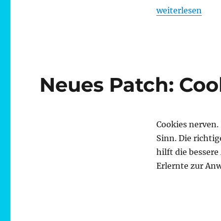
„Spieletipp: „Th
weiterlesen
Neues Patch: Coo
Cookies nerven.
Sinn. Die richti
hilft die besse
Erlernte zur A