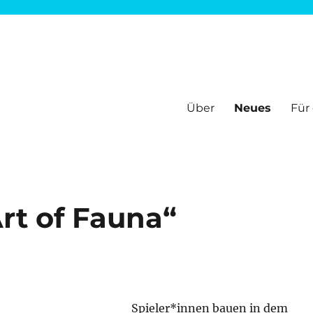
Über
Neues
Für
ir informieren und bieten Hilfen, um sich gut zu fühlen im Netz. Alle
Art of Fauna“
Spieler*innen bauen in dem