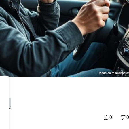
mage
0
0