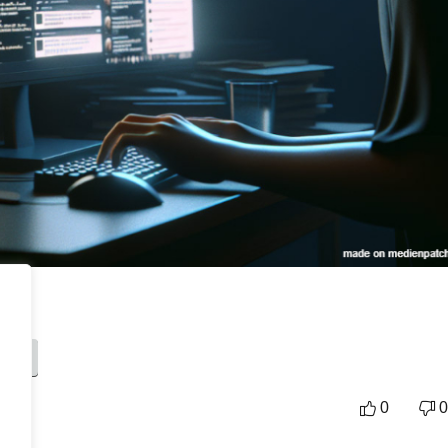
mage
0
0