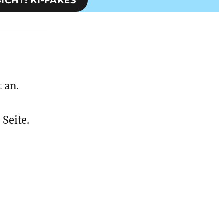
ICHT! KI-FAKES
 an.
 Seite.