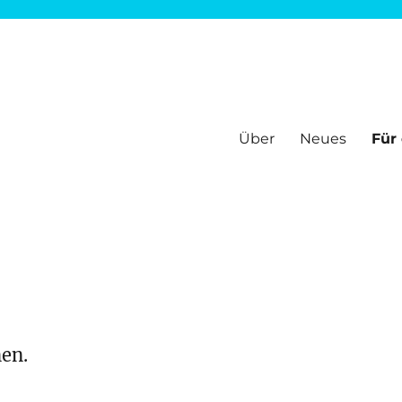
Über
Neues
Für
ir informieren und bieten Hilfen, um sich gut zu fühlen im Netz. Alle
nen.