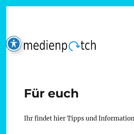
Eine Plattform für Jugendliche mit Beeinträchtigungen. W
medienpatch
wir Inklusion.
Für euch
Ihr findet hier Tipps und Informatio