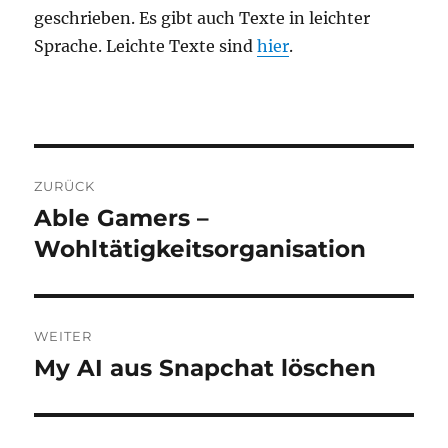
geschrieben. Es gibt auch Texte in leichter
Sprache. Leichte Texte sind
hier
.
Beitragsnavigation
ZURÜCK
Able Gamers –
Vorheriger
Beitrag:
Wohltätigkeitsorganisation
WEITER
My AI aus Snapchat löschen
Nächster
Beitrag: